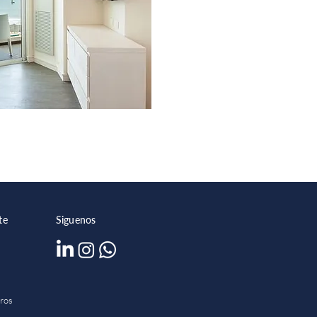
te
Siguenos
tros