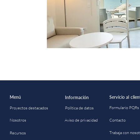
Menú
Servicio al clien
Información
Formulario PQRs
Proyectos destacados
Política de datos
Nosotros
Aviso de privacidad
Contacto
Trabaja con noso
Recursos