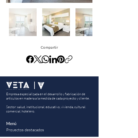
Compartir
Empresa especializada en el desarrollo y fabricación de
artículos en madera a la medida de cada proyecto y cliente.
Sector: salud, institucional, educativo, vivienda, cultural.
comercial, hotelero.
Menú
Proyectos destacados