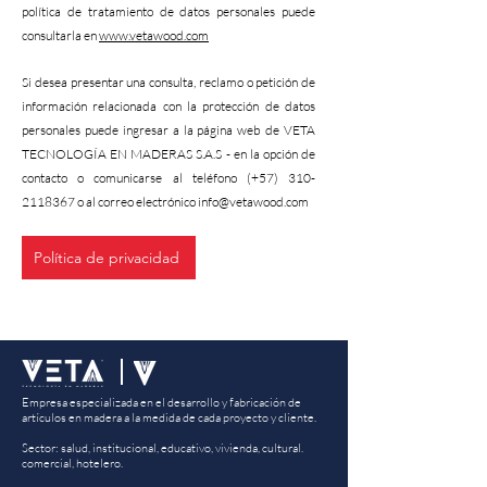
política de tratamiento de datos personales puede
consultarla en
www.vetawood.com
Si desea presentar una consulta, reclamo o petición de
información relacionada con la protección de datos
personales puede ingresar a la página web de VETA
TECNOLOGÍA EN MADERAS S.A.S - en la opción de
contacto o comunicarse al teléfono (+57)
310-
2118367
o al correo electrónico
info@vetawood.com
Política de privacidad
Empresa especializada en el desarrollo y fabricación de
artículos en madera a la medida de cada proyecto y cliente.
Sector: salud, institucional, educativo, vivienda, cultural.
comercial, hotelero.