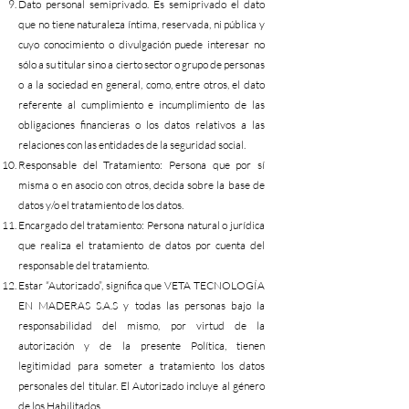
Dato personal semiprivado. Es semiprivado el dato
que no tiene naturaleza íntima, reservada, ni pública y
cuyo conocimiento o divulgación puede interesar no
sólo a su titular sino a cierto sector o grupo de personas
o a la sociedad en general, como, entre otros, el dato
referente al cumplimiento e incumplimiento de las
obligaciones financieras o los datos relativos a las
relaciones con las entidades de la seguridad social.
Responsable del Tratamiento: Persona que por sí
misma o en asocio con otros, decida sobre la base de
datos y/o el tratamiento de los datos.
Encargado del tratamiento: Persona natural o jurídica
que realiza el tratamiento de datos por cuenta del
responsable del tratamiento.
Estar “Autorizado”, significa que VETA TECNOLOGÍA
EN MADERAS S.A.S y todas las personas bajo la
responsabilidad del mismo, por virtud de la
autorización y de la presente Política, tienen
legitimidad para someter a tratamiento los datos
personales del titular. El Autorizado incluye al género
de los Habilitados.