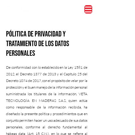
PÓLITICA DE PRIVACIDAD Y
TRATAMIENTO DE LOS DATOS
PERSONALES
De conformidad con lo establecido en la Ley 1581 de
2012, el Decreto 1377 de 2013 y el Capítulo 25 del
Decreto 1074 de 2017, con el propósito de velar por la
protección y el buen manejo de la información personal
suministrada los titulares de la información, VETA
TECNOLOGÍA EN MADERAS S.A.S, quien actúa
como responsable de la información recibida, ha
diseñado la presente política y procedimientos que en
conjunto permiten hacer un uso adecuado de sus datos
personales, conforme al derecho fundamental al
hábeas data (Art. 15 C.N.), en lo que se refiere al