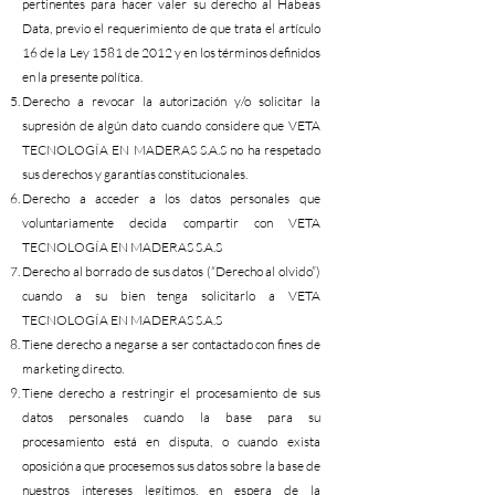
pertinentes para hacer valer su derecho al Habeas
Data, previo el requerimiento de que trata el artículo
16 de la Ley 1581 de 2012 y en los términos definidos
en la presente política.
Derecho a revocar la autorización y/o solicitar la
supresión de algún dato cuando considere que VETA
TECNOLOGÍA EN MADERAS S.A.S no ha respetado
sus derechos y garantías constitucionales.
Derecho a acceder a los datos personales que
voluntariamente decida compartir con VETA
TECNOLOGÍA EN MADERAS S.A.S
Derecho al borrado de sus datos (“Derecho al olvido”)
cuando a su bien tenga solicitarlo a VETA
TECNOLOGÍA EN MADERAS S.A.S
Tiene derecho a negarse a ser contactado con fines de
marketing directo.
Tiene derecho a restringir el procesamiento de sus
datos personales cuando la base para su
procesamiento está en disputa, o cuando exista
oposición a que procesemos sus datos sobre la base de
nuestros intereses legítimos, en espera de la