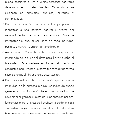
pueda asociarse a una o varias personas naturales
determinadas o determinables. Estos datos se
clasifican en sensibles, públicos, privados y
semiprivados.
Dato biométrico: Son datos sensibles que permiten
identificar a una persona natural a través del
reconocimiento de una característica física e
intransferible, que, al ser única de cada individuo,
permite distinguir a un ser humano de otro.
Autorización: Consentimiento previo, expreso e
informado del titular del dato para llevar a cabo el
tratamiento. Esta puede ser escrita, verbal o mediante
conductas inequívocas que permitan concluir de forma
razonable que el titular otorgó autorización.
Dato personal sensible: Información que afecta la
intimidad de la persona o cuyo uso indebido puede
generar su discriminación, tales como aquellos que
revelen el origen racial o étnico, la orientación política,
las convicciones religiosas o filosóficas, la pertenencia a
sindicatos, organizaciones sociales, de derechos
humanos o que promueva intereses de cualquier