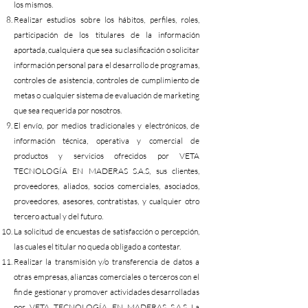
los mismos.
Realizar estudios sobre los hábitos, perfiles, roles,
participación de los titulares de la información
aportada, cualquiera que sea su clasificación o solicitar
información personal para el desarrollo de programas,
controles de asistencia, controles de cumplimiento de
metas o cualquier sistema de evaluación de marketing
que sea requerida por nosotros.
El envío, por medios tradicionales y electrónicos, de
información técnica, operativa y comercial de
productos y servicios ofrecidos por VETA
TECNOLOGÍA EN MADERAS S.A.S, sus clientes,
proveedores, aliados, socios comerciales, asociados,
proveedores, asesores, contratistas, y cualquier otro
tercero actual y del futuro.
La solicitud de encuestas de satisfacción o percepción,
las cuales el titular no queda obligado a contestar.
Realizar la transmisión y/o transferencia de datos a
otras empresas, alianzas comerciales o terceros con el
fin de gestionar y promover actividades desarrolladas
por VETA TECNOLOGÍA EN MADERAS S.A.S La