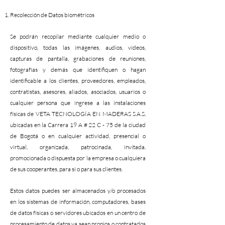
Recolección de Datos biométricos
Se podrán recopilar mediante cualquier medio o
dispositivo, todas las imágenes, audios, videos,
capturas de pantalla, grabaciones de reuniones,
fotografías y demás que identifiquen o hagan
identificable a los clientes, proveedores, empleados,
contratistas, asesores, aliados, asociados, usuarios o
cualquier persona que ingrese a las instalaciones
físicas de VETA TECNOLOGÍA EN MADERAS S.A.S,
ubicadas en la Carrera 19 A # 22 C - 75 de la ciudad
de Bogotá o en cualquier actividad, presencial o
virtual, organizada, patrocinada, invitada,
promocionada o dispuesta por la empresa o cualquiera
de sus cooperantes, para si o para sus clientes.
Estos datos puedes ser almacenados y/o procesados
en los sistemas de información, computadores, bases
de datos físicas o servidores ubicados en un centro de
procesamiento de datos ya sean propios o contratados