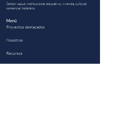
Sector: salud, institucional, educativo, vivienda, cultural.
comercial, hotelero.
Menú
Proyectos destacados
Nosotros
Recursos
Información
Política de datos
Aviso de privacidad
Servicio al cliente
Formulario PQRs
Contacto
Trabaja con nosotros