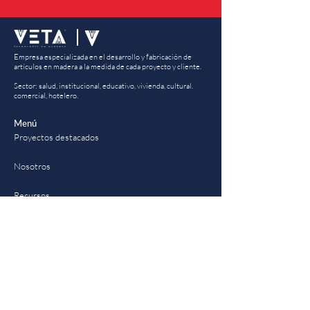
Empresa especializada en el desarrollo y fabricación de
artículos en madera a la medida de cada proyecto y cliente.
Sector: salud, institucional, educativo, vivienda, cultural.
comercial, hotelero.
Menú
Proyectos destacados
Nosotros
Recursos
Información
Política de datos
Aviso de privacidad