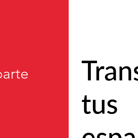
Tran
arte
tus
espa