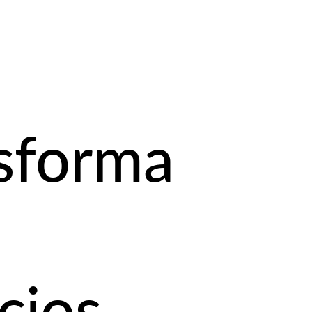
sforma
cios